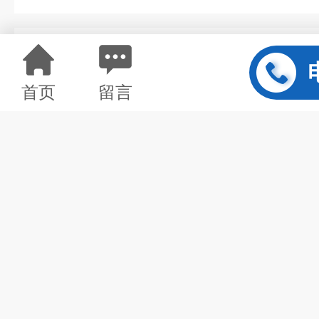
详情介绍
首页
留言
小鼠卵巢癌标志物（CA125）eli
规 格 ：
96T/48T
包 装 ：
液体盒装
英 文 名 ：
LFA3 Elisa kit
保 质 期 ：
六个月
保存条件 ：
2-8°C